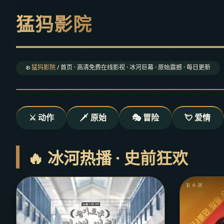
猛犸影院
❄️
猛犸影院
/ 首页 · 高清免费在线影视 · 冰河巨幕 · 原始震撼 · 每日更新
⚔️ 动作
🗡️ 原始
🎭 冒险
💘 爱情
🔥 冰河热播 · 史前狂欢