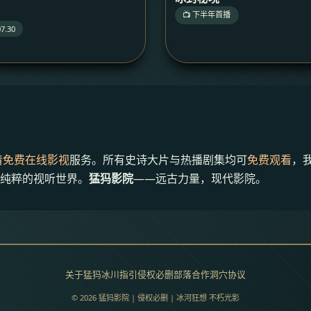
📺 下半年首播
7.30
清免费在线影视
服务。所有史诗大片与热播剧集均可
免费观看
，
纯粹的视听世界。
猛犸影院
——远古力量，现代影院。
关于猛犸
冰川指引
侵权必删
部落合作
洞穴协议
© 2026 猛犸影院 | 侵权必删 | 冰河狂想 不朽光影