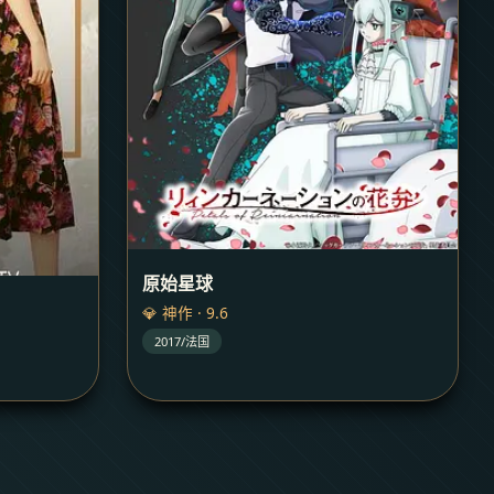
原始星球
💎 神作 · 9.6
2017/法国