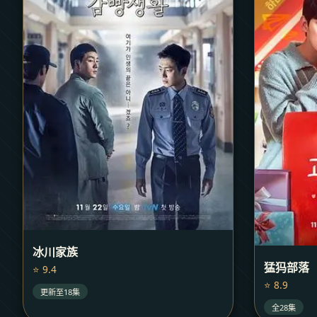
冰川家族
猛犸部落
⭐ 9.4
⭐ 8.9
更新至18集
全28集