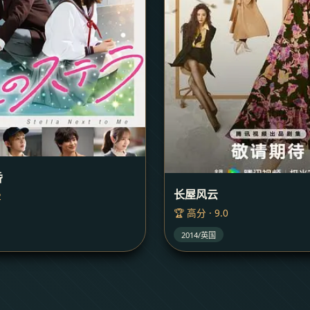
昏
长屋风云
2
🏆 高分 · 9.0
2014/英国