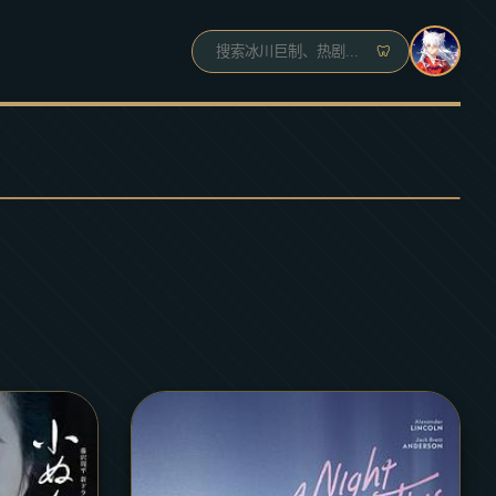
🦷
◀
▶