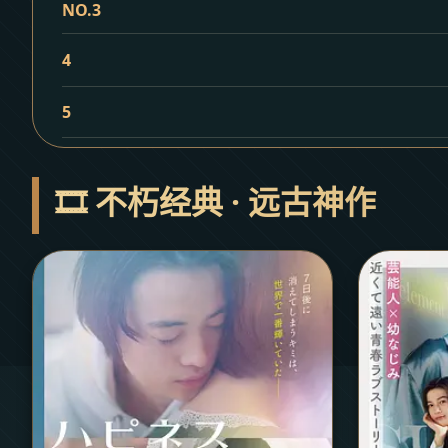
NO.3
4
5
🎞️ 不朽经典 · 远古神作