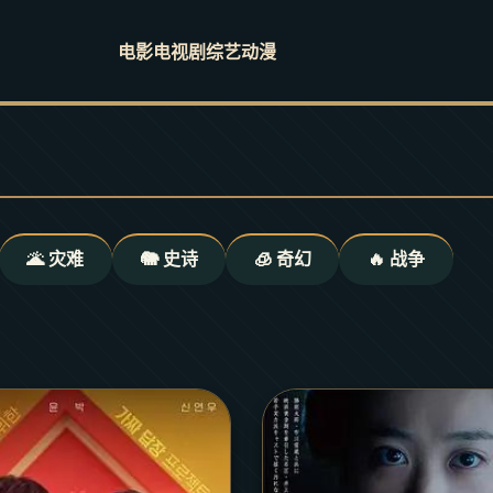
电影
电视剧
综艺
动漫
🌋 灾难
🐘 史诗
🧊 奇幻
🔥 战争