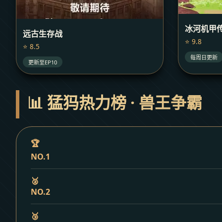
冰河机甲
远古生存战
⭐ 9.8
⭐ 8.5
每周日更新
更新至EP10
📊 猛犸热力榜 · 兽王争霸
🏆
NO.1
🥈
NO.2
🥉