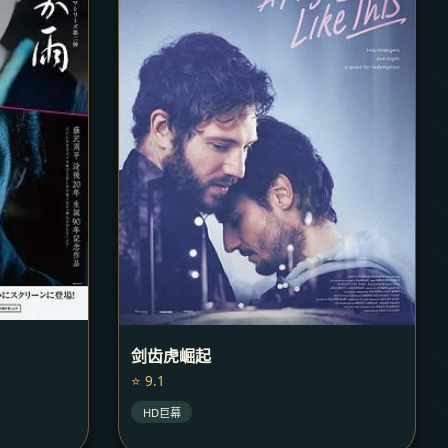
剑齿虎崛起
⭐ 9.1
HD巨幕