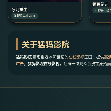
猛犸纪元
冰河重生
✨ 即将上线 0
🎬 即将上线 08.18
关于猛犸影院
猛犸影院
带您重返冰河世纪的
在线影视
王国，提供
高
广告
。
猛犸影院在线影视
，让每一位观众沉浸在原始而