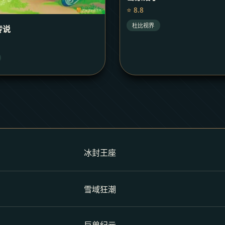
⭐ 8.8
杜比视界
传说
冰封王座
雪域狂潮
巨兽纪元