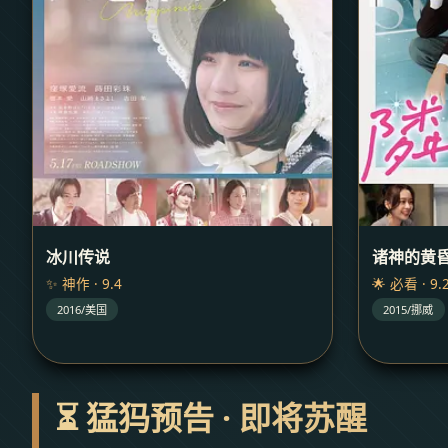
冰川传说
诸神的黄
✨ 神作 · 9.4
🌟 必看 · 9.
2016/美国
2015/挪威
⏳ 猛犸预告 · 即将苏醒